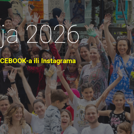
ija 202
6
EBOOK-a ili Instagrama